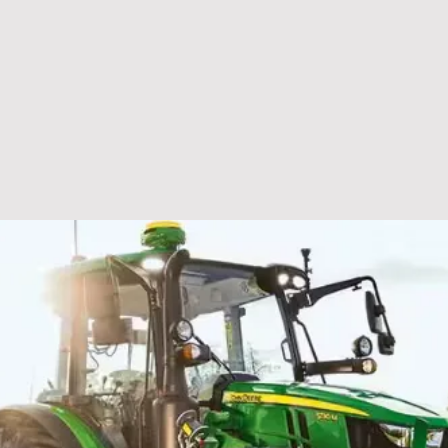
Annonces
Magasin
SAV
Galerie
Nos agen
LOCATION
VENTE
À PR
VÉHICULES