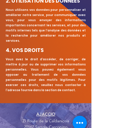
2. UTILISATION DES DONNÉES
Nous utilisons vos données pour personnaliser et
améliorer notre service, pour communiquer avec
vous, pour vous envoyer des informations
importantes concernant les services, et pour des
motifs internes tels que l'analyse des données et
la recherche pour améliorer nos produits et
services.
4. VOS DROITS
Vous avez le droit d'accéder, de corriger, de
mettre à jour ou de supprimer vos informations
personnelles. Vous pouvez également vous
opposer au traitement de vos données
personnelles pour des motifs légitimes. Pour
exercer ces droits, veuillez nous contacter à
l'adresse fournie dans la section de contact.
AJACCIO
ZI Route de la Caldaniccia
20167 Sarrola-Carcopino