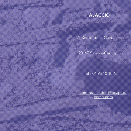
AJACCIO
ZI Route de la Caldaniccia
20167 Sarrola-Carcopino
Tél : 04 95 10 10 63
communication@locaplus-
corse.com