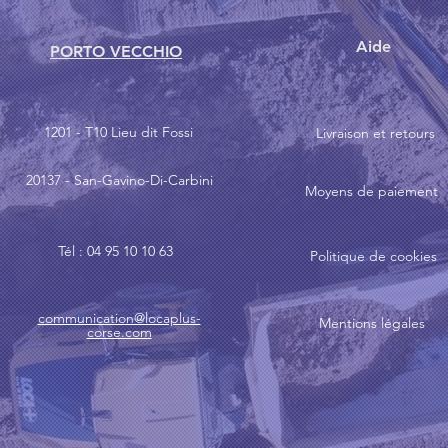
Aide
PORTO VECCHIO
1201 - T10 Lieu dit Fossi
Livraison et retours
20137 - San-Gavino-Di-Carbini
Moyens de paiement
Tél : 04 95 10 10 63
Politique de cookies
communication@locaplus-
Mentions légales
corse.com