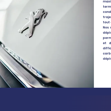
maxi
term
cond
traj
tout
Nos 
dépl
perm
et d
diff
carb
dépl