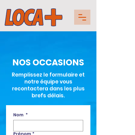
NOS OCCASIONS
Remplissez le formulaire et
notre équipe vous
recontactera dans les plus
brefs délais.
Nom
*
Prénom
*