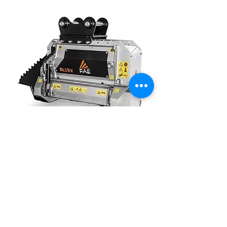
Prix sur demande
DESCRIPTION :
Catégorie : Broyeur
Etat : Neuf
JE SUIS INTÉRESSÉ