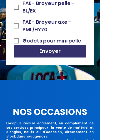
FAE - Broyeur pelle -
BL/EX
FAE - Broyeur axe -
PML/HY70
Godets pour mini pelle
Envoyer
NOS OCCASIONS
Locaplus réalise également, en complément de
ses services principaux, la vente de matériel et
d'engins, neufs ou d'occasion, directement en
stock dans nos agences.